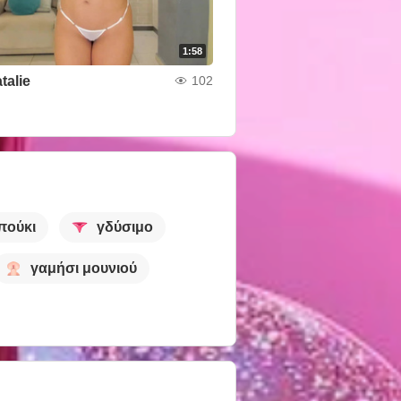
1:58
talie
102
πούκι
γδύσιμο
γαμήσι μουνιού