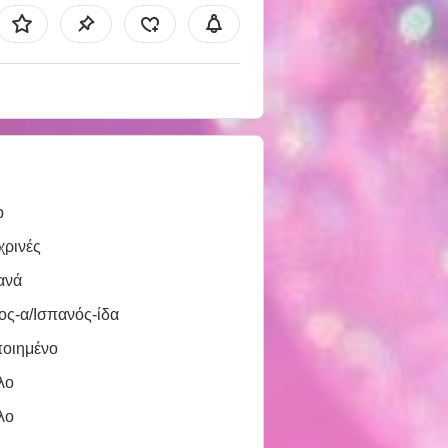
b
χρινές
ανά
ος-α/Ισπανός-ίδα
ποιημένο
λο
λο