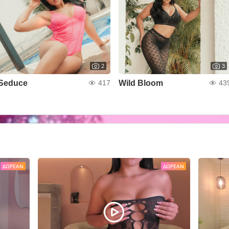
2
3
Seduce
Wild Bloom
417
43
ΔΩΡΕΆΝ
ΔΩΡΕΆΝ