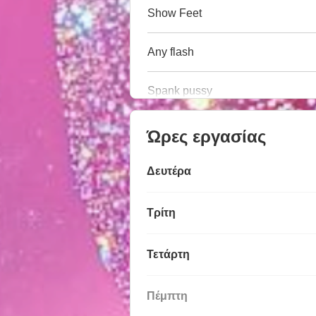
Show Feet
Any flash
Spank pussy
Ώρες εργασίας
Δευτέρα
Τρίτη
Τετάρτη
Πέμπτη