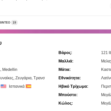
ΒΊΝΤΕΟ
19
υ
Βάρος:
121 l
Μαλλιά:
Μελα
, Medellin
Μάτια:
Καστ
υναίκες, Zευγάρια, Τρανσ
Εθνικότητα:
Λατίν
Ισπανικά
Ηβικό Τρίχωμα:
Περι
Μπούστο:
Μεγά
Κώλος:
Μεγά