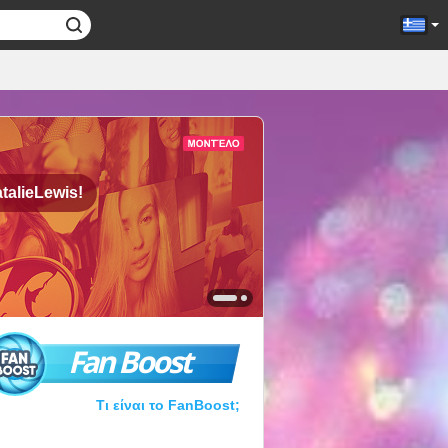
talieLewis!
Fan Boost
Τι είναι το FanBoost;