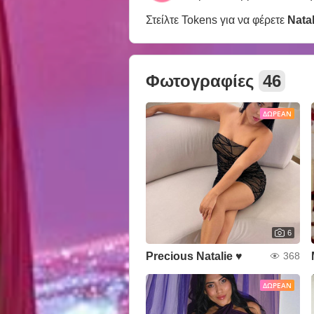
Στείλτε Tokens για να φέρετε
Nata
Φωτογραφίες
46
ΔΩΡΕΆΝ
6
Precious Natalie ♥
368
ΔΩΡΕΆΝ