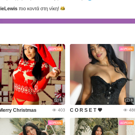
lieLewis
πιο κοντά στη
νίκη!
ΔΩΡΕΆΝ
ΔΩΡΕΆΝ
6
8
Merry Christmas
C O R S E T 🖤
403
48
ΔΩΡΕΆΝ
ΔΩΡΕΆΝ