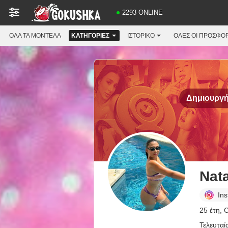
2293 ONLINE
ΌΛΑ ΤΑ ΜΟΝΤΈΛΑ
ΚΑΤΗΓΟΡΊΕΣ
ΙΣΤΟΡΙΚΌ
ΟΛΕΣ ΟΙ ΠΡΟΣΦΟ
Δημιουργήσ
Nat
In
25 έτη, 
Τελευταί