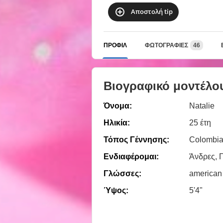
Αποστολή tip
ΠΡΟΦΊΛ
ΦΩΤΟΓΡΑΦΊΕΣ
46
Βιογραφικό μοντέλο
Όνομα:
Natalie
Ηλικία:
25 έτη
Τόπος Γέννησης:
Colombia
Ενδιαφέρομαι:
Άνδρες, Γ
Γλώσσες:
american
Ύψος:
5'4"