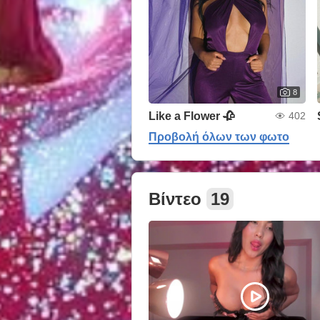
8
Like a Flower 🥀
402
Προβολή όλων των φωτο
Βίντεο
19