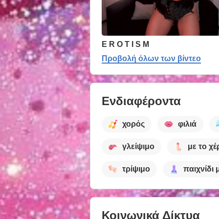
E R O T I S M
Προβολή όλων των βίντεο
Ενδιαφέροντα
χορός
φιλιά
γλείψιμο
με το χέ
τρίψιμο
παιχνίδι 
Κοινωνικά Δίκτυα