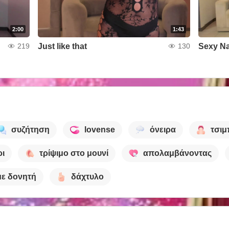
2:00
1:43
Just like that
Sexy Na
219
130
συζήτηση
lovense
όνειρα
τσιμ
ρι
τρίψιμο στο μουνί
απολαμβάνοντας
με δονητή
δάχτυλο