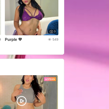
3
Purple 💜
9
549
ΔΩΡΕΆΝ