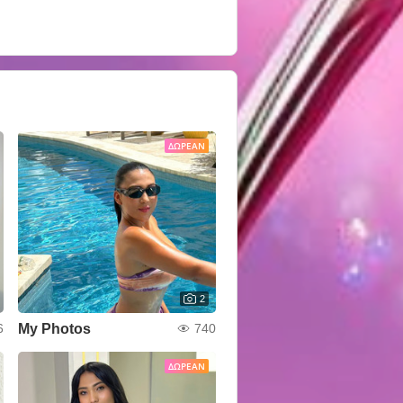
ΔΩΡΕΆΝ
2
My Photos
6
740
ΔΩΡΕΆΝ