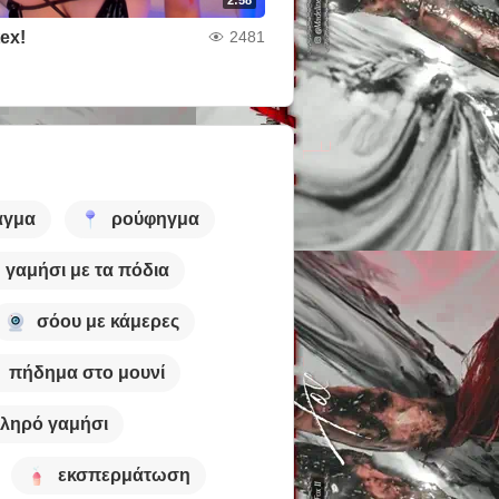
tex!
2481
αγμα
ρούφηγμα
γαμήσι με τα πόδια
σόου με κάμερες
πήδημα στο μουνί
ληρό γαμήσι
εκσπερμάτωση