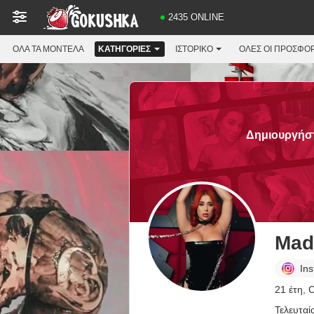
2435 ONLINE
ΌΛΑ ΤΑ ΜΟΝΤΈΛΑ
ΚΑΤΗΓΟΡΊΕΣ
ΙΣΤΟΡΙΚΌ
ΟΛΕΣ ΟΙ ΠΡΟΣΦΟ
Δημιουργήστ
Mad
In
21 έτη, 
Τελευταί