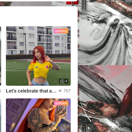
ΔΩΡΕΆΝ
4
Let’s celebrate that achievement together.
5
757
ΔΩΡΕΆΝ