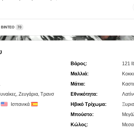
ΒΊΝΤΕΟ
70
υ
Βάρος:
121 l
Μαλλιά:
Κοκκ
a
Μάτια:
Καστ
υναίκες, Zευγάρια, Τρανσ
Εθνικότητα:
Λατίν
Ισπανικά
Ηβικό Τρίχωμα:
Ξυρι
Μπούστο:
Μεγά
Κώλος:
Μεσα