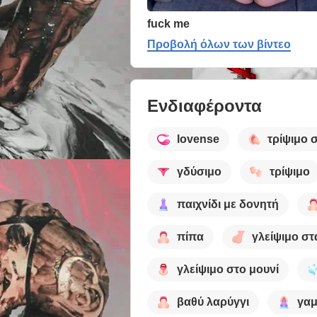
fuck me
Προβολή όλων των βίντεο
Ενδιαφέροντα
lovense
τρίψιμο 
γδύσιμο
τρίψιμο
παιχνίδι με δονητή
πίπα
γλείψιμο στ
γλείψιμο στο μουνί
βαθύ λαρύγγι
γαμ