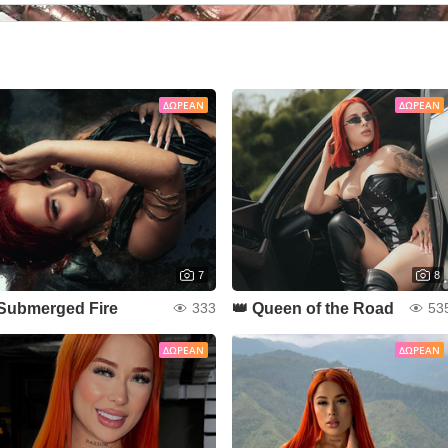
ΔΩΡΕΆΝ
ΔΩΡΕΆΝ
7
8
Submerged Fire
👑 Queen of the Road
333
53
ΔΩΡΕΆΝ
ΔΩΡΕΆΝ