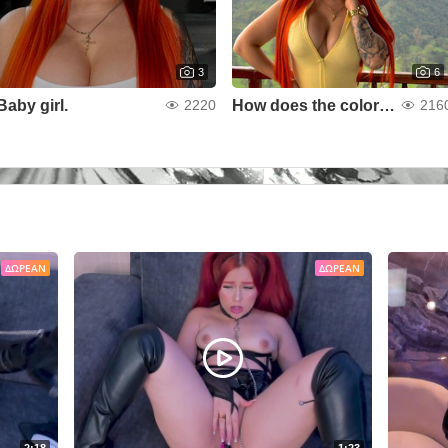
3
6
Baby girl.
How does the color yellow look on me?
2220
216
ΔΩΡΕΆΝ
ΔΩΡΕΆΝ
2:18
1:23