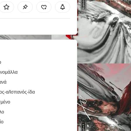
b
ινομάλλα
ανά
ος-α/Ισπανός-ίδα
σμένο
λο
ίο