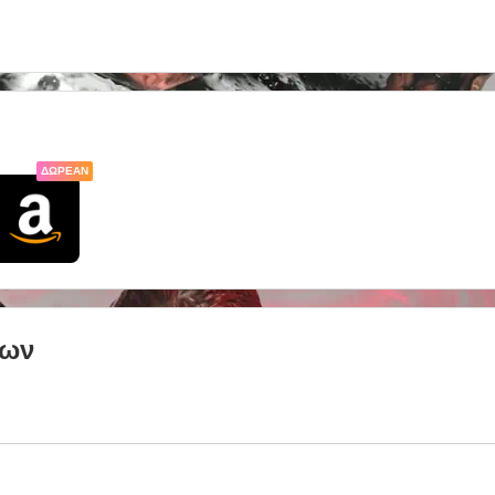
ΔΩΡΕΆΝ
των