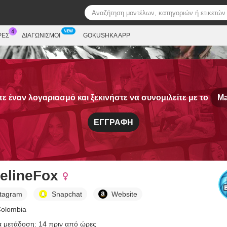
ΡΕΣ
ΔΙΑΓΩΝΙΣΜΟΊ
GOKUSHKA APP
ε έναν λογαριασμό και ξεκινήστε να συνομιλείτε με το
Ma
ΕΓΓΡΑΦΉ
elineFox
stagram
Snapchat
Website
Colombia
α μετάδοση: 14 πριν από ώρες