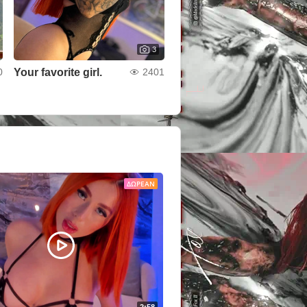
3
Your favorite girl.
0
2401
ΔΩΡΕΆΝ
2:58