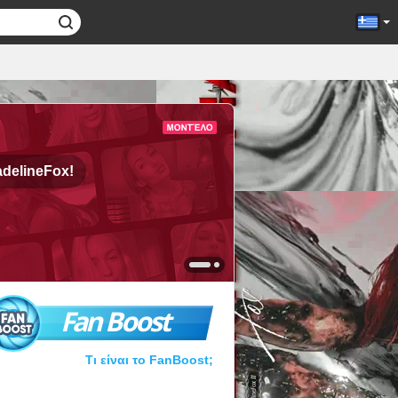
delineFox!
Fan Boost
Τι είναι το FanBoost;