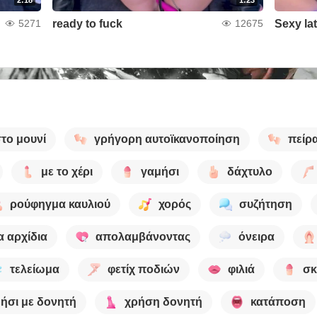
ready to fuck
Sexy la
5271
12675
στο μουνί
γρήγορη αυτοϊκανοποίηση
πείρ
με το χέρι
γαμήσι
δάχτυλο
ρούφηγμα καυλιού
χορός
συζήτηση
α αρχίδια
απολαμβάνοντας
όνειρα
τελείωμα
φετίχ ποδιών
φιλιά
σκ
ήσι με δονητή
χρήση δονητή
κατάποση