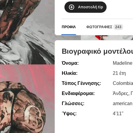
Αποστολή tip
ΠΡΟΦΊΛ
ΦΩΤΟΓΡΑΦΊΕΣ
243
Βιογραφικό μοντέλο
Όνομα:
Madeline
Ηλικία:
21 έτη
Τόπος Γέννησης:
Colombi
Ενδιαφέρομαι:
Άνδρες, Γ
Γλώσσες:
american
Ύψος:
4'11"