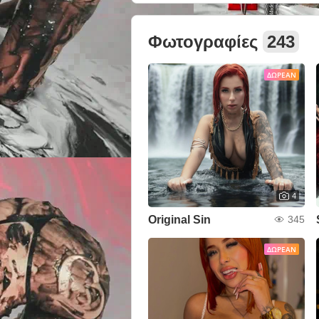
Φωτογραφίες
243
ΔΩΡΕΆΝ
4
Original Sin
345
ΔΩΡΕΆΝ